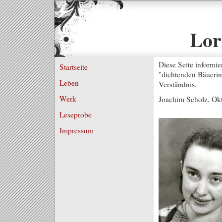
Lor
Diese Seite informi
Startseite
"dichtenden Bäuerin
Leben
Verständnis.
Werk
Joachim Scholz, Ok
Leseprobe
Impressum